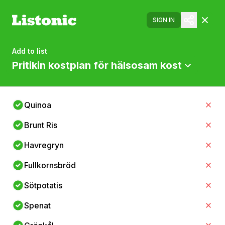
SIGN IN
Add to list
Pritikin kostplan för hälsosam kost
Quinoa
Brunt Ris
Havregryn
Fullkornsbröd
Sötpotatis
Spenat