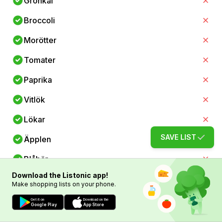
Grönkål
Broccoli
Morötter
Tomater
Paprika
Vitlök
Lökar
SAVE LIST
Äpplen
Blåbär
Download the Listonic app!
Apelsiner
Make shopping lists on your phone.
Bananer
Get it on
Download on the
Google Play
App Store
Druvor