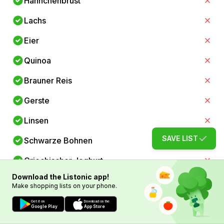
Hähnchenbrust
Lachs
Eier
Quinoa
Brauner Reis
Gerste
Linsen
SAVE LIST
Schwarze Bohnen
Griechischer Joghurt
Download the Listonic app!
Feta-Käse
Make shopping lists on your phone.
Walnüsse
Get it on
Download on the
Google Play
App Store
Olivenöl