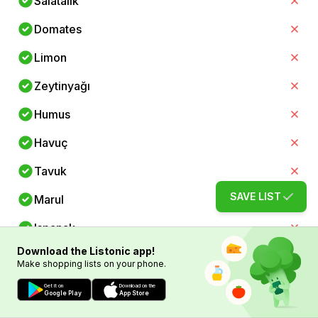
Salatalık
Domates
Limon
Zeytinyağı
Humus
Havuç
Tavuk
SAVE LIST
Marul
Ispanak
Download the Listonic app!
Roket
Make shopping lists on your phone.
Kinoa
Get it on
Download on the
Google Play
App Store
Dilimlenmiş badem