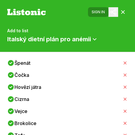
SIGN IN
Add to list
Italský dietní plán pro anémii
Špenát
Čočka
Hovězí játra
Cizrna
Vejce
Brokolice