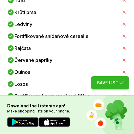
Tofu
Krůtí prsa
Ledviny
Fortifikované snídaňové cereálie
Rajčata
Červené papriky
Quinoa
SAVE LIST
Losos
Fortifikovaná pomerančová šťáva
Download the Listonic app!
Fortifikované mandlové mléko
Make shopping lists on your phone.
Slunečnicová semínka
Get it on
Download on the
Google Play
App Store
Kuřecí prsa