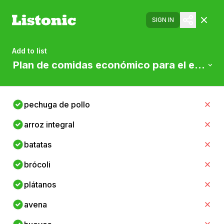
SIGN IN
Add to list
Plan de comidas económico para el entren
pechuga de pollo
arroz integral
batatas
brócoli
plátanos
avena