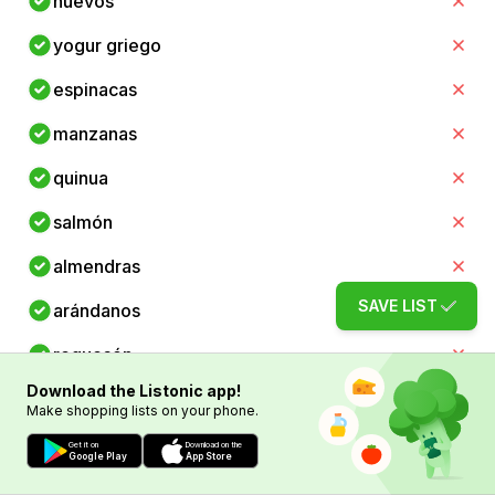
huevos
yogur griego
espinacas
manzanas
quinua
salmón
almendras
SAVE LIST
arándanos
requesón
Download the Listonic app!
kale
Make shopping lists on your phone.
naranjas
Get it on
Download on the
Google Play
App Store
mantequilla de maní