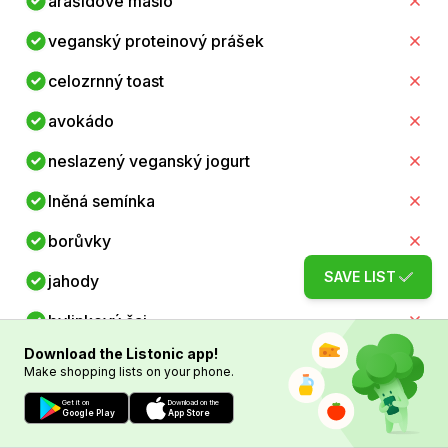
arašídové máslo
veganský proteinový prášek
celozrnný toast
avokádo
neslazený veganský jogurt
lněná semínka
borůvky
SAVE LIST
jahody
bylinkový čaj
Download the Listonic app!
voda
Make shopping lists on your phone.
čerstvá pomerančová šťáva
Get it on
Download on the
Google Play
App Store
veganská granola