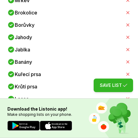
Mrkev
Brokolice
Borůvky
Jahody
Jablka
Banány
Kuřecí prsa
SAVE LIST
Krůtí prsa
Losos
Download the Listonic app!
Treska
Make shopping lists on your phone.
Kokosové mléko
Get it on
Download on the
Google Play
App Store
Olivový olej