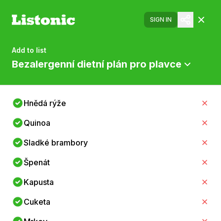
SIGN IN
Add to list
Bezalergenní dietní plán pro plavce
Hnědá rýže
Quinoa
Sladké brambory
Špenát
Kapusta
Cuketa