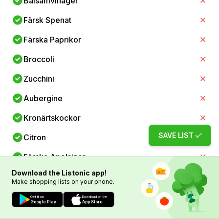
Balsamvinäger
Färsk Spenat
Färska Paprikor
Broccoli
Zucchini
Aubergine
Kronärtskockor
SAVE LIST
Citron
Färska Apelsiner
Download the Listonic app!
Jordgubbar
Make shopping lists on your phone.
Äpplen
Get it on
Download on the
Google Play
App Store
Lax