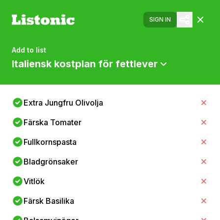
SIGN IN
Add to list
Italiensk kostplan för fettlever
Extra Jungfru Olivolja
Färska Tomater
Fullkornspasta
Bladgrönsaker
Vitlök
Färsk Basilika