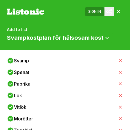
SIGN IN
Add to list
Svampkostplan för hälsosam kost
Svamp
Spenat
Paprika
Lök
Vitlök
Morötter