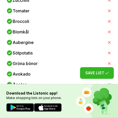
Zucchini
Tomater
Broccoli
Blomkål
Aubergine
Sötpotatis
Gröna bönor
SAVE LIST
Avokado
Äpplen
Download the Listonic app!
Bananer
Make shopping lists on your phone.
Blåbär
Get it on
Download on the
Google Play
App Store
Jordgubbar