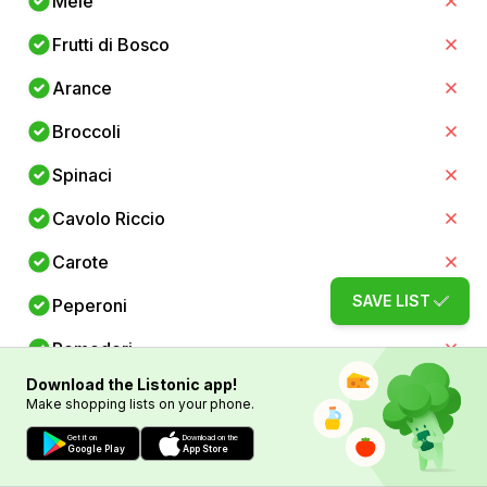
Mele
Frutti di Bosco
Arance
Broccoli
Spinaci
Cavolo Riccio
Carote
SAVE LIST
Peperoni
Pomodori
Download the Listonic app!
Yogurt Magro
Make shopping lists on your phone.
Latte Scremato
Get it on
Download on the
Google Play
App Store
Ricotta