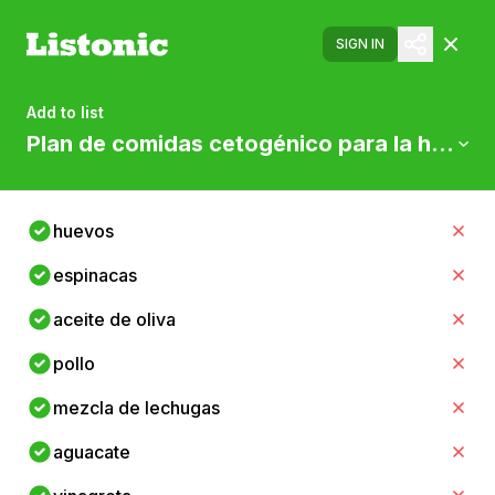
SIGN IN
Add to list
Plan de comidas cetogénico para la hiperten
huevos
espinacas
aceite de oliva
pollo
mezcla de lechugas
aguacate