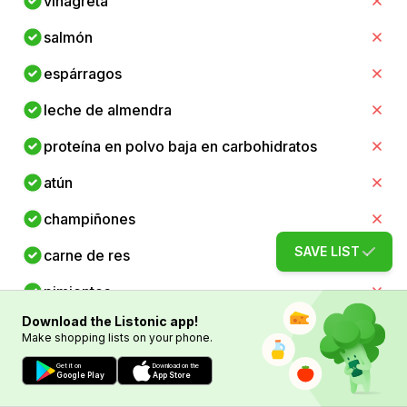
vinagreta
salmón
espárragos
leche de almendra
proteína en polvo baja en carbohidratos
atún
champiñones
SAVE LIST
carne de res
pimientos
Download the Listonic app!
calabacín
Make shopping lists on your phone.
aceite de coco
Get it on
Download on the
Google Play
App Store
tortilla