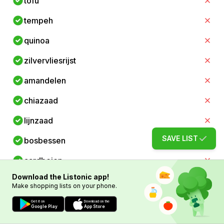
tofu
tempeh
quinoa
zilvervliesrijst
amandelen
chiazaad
lijnzaad
SAVE LIST
bosbessen
aardbeien
Download the Listonic app!
tomaten
Make shopping lists on your phone.
sinaasappels
Get it on
Download on the
Google Play
App Store
kiwi