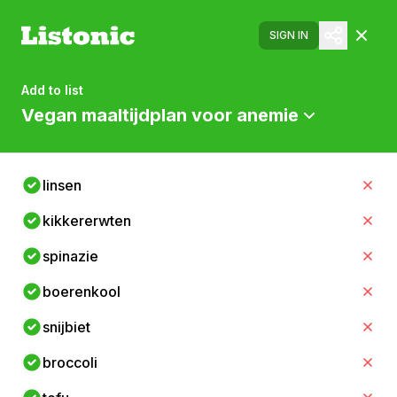
SIGN IN
Add to list
Vegan maaltijdplan voor anemie
linsen
kikkererwten
spinazie
boerenkool
snijbiet
broccoli