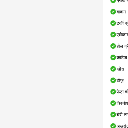
ग्रीक य
बादाम
टर्की ब्
एवोका
होल ग्
कॉटेज 
खीरा
टोफू
फेटा च
क्विन
चेरी ट
अखरो