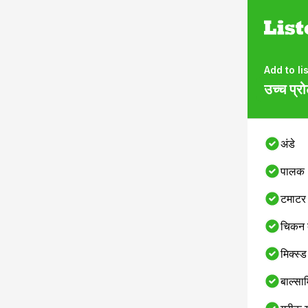
Add to lis
उच्च प्
अंडे
पालक
टमाटर
चिकन ब
मिक्स्ड
बाल्सा