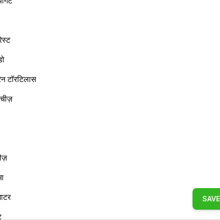
ोगर्ट
रेस्ट
डो
रेन टॉरटिलास
चीज़
ीज़
ोआ
माटर
SAVE
ट