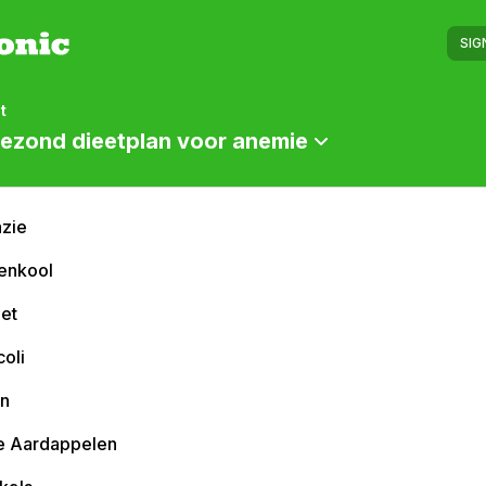
SIG
t
ezond dieetplan voor anemie
azie
enkool
iet
oli
en
e Aardappelen