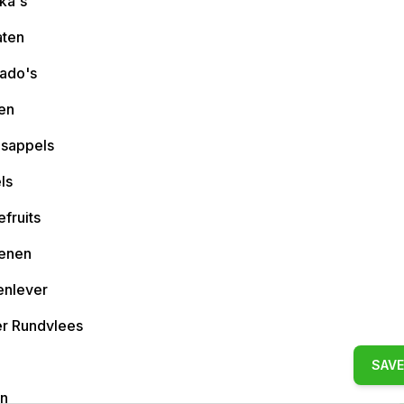
ka's
ten
ado's
en
asappels
ls
fruits
oenen
enlever
r Rundvlees
SAVE
en