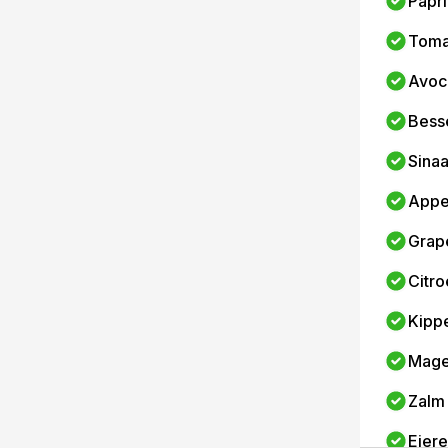
Papri
Toma
Avoc
Bess
Sina
Appe
Grape
Citr
Kipp
Mage
Zalm
Eier