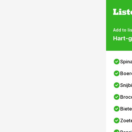
Add to lis
Hart-g
Spin
Boer
Snijb
Brocc
Biet
Zoet