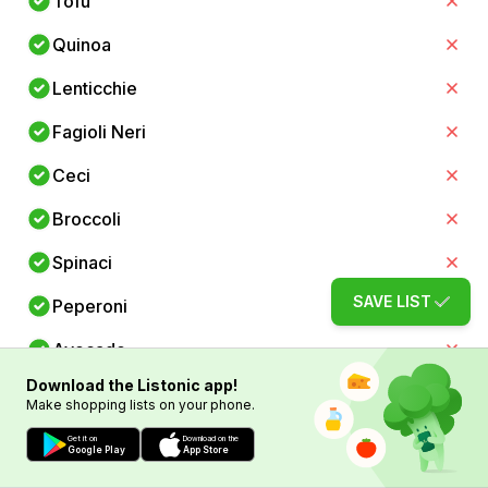
Tofu
Quinoa
Lenticchie
Fagioli Neri
Ceci
Broccoli
Spinaci
SAVE LIST
Peperoni
Avocado
Download the Listonic app!
Mandorle
Make shopping lists on your phone.
Noci
Get it on
Download on the
Google Play
App Store
Semi Di Chia