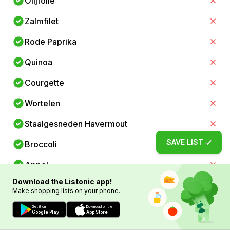
Olijfolie
Zalmfilet
Rode Paprika
Quinoa
Courgette
Wortelen
Staalgesneden Havermout
SAVE LIST
Broccoli
Appel
Download the Listonic app!
Bruine Rijst
Make shopping lists on your phone.
Groene Bonen
Get it on
Download on the
Google Play
App Store
Citroen