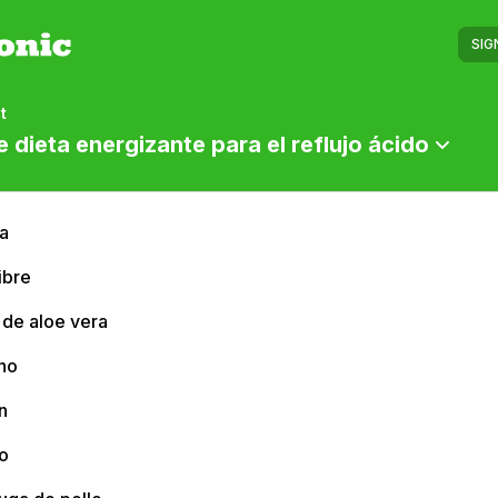
SIG
t
e dieta energizante para el reflujo ácido
a
ibre
 de aloe vera
no
n
o