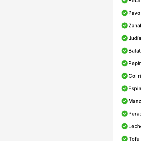
Pech
Pavo
Zana
Judí
Batat
Pepi
Col r
Espi
Manz
Pera
Lech
Tofu