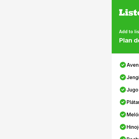
Add to lis
Plan d
Aven
Jeng
Jugo
Pláta
Meló
Hinoj