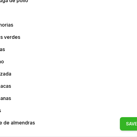
uga de pollo
horias
as verdes
as
no
izada
nacas
anas
s
e de almendras
SAVE