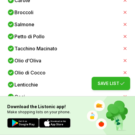
Carote
Broccoli
Salmone
Petto di Pollo
Tacchino Macinato
Olio d'Oliva
Olio di Cocco
SAVE LIST
Lenticchie
Ceci
Download the Listonic app!
Zucchine
Make shopping lists on your phone.
Cavolfiore
Get it on
Download on the
Google Play
App Store
Peperoni