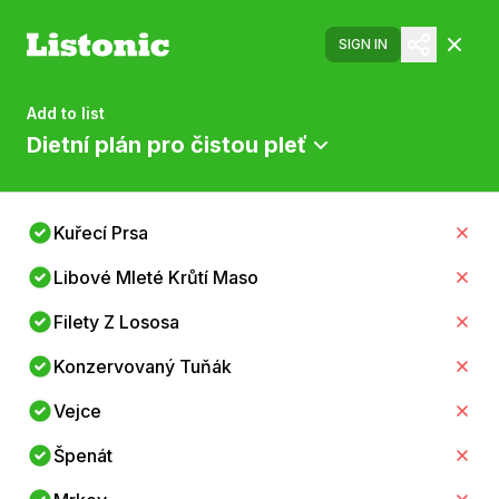
SIGN IN
Add to list
Dietní plán pro čistou pleť
Kuřecí Prsa
Libové Mleté Krůtí Maso
Filety Z Lososa
Konzervovaný Tuňák
Vejce
Špenát