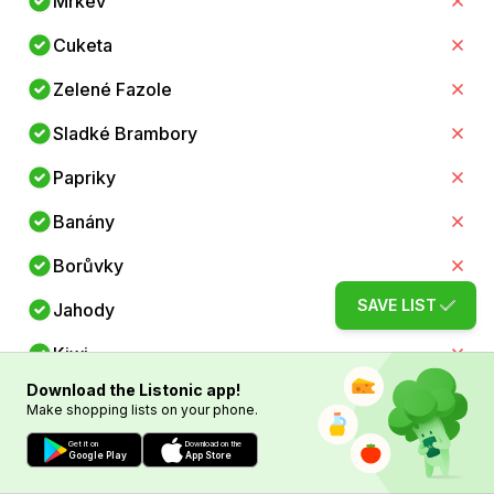
Mrkev
Cuketa
Zelené Fazole
Sladké Brambory
Papriky
Banány
Borůvky
SAVE LIST
Jahody
Kiwi
Download the Listonic app!
Quinoa
Make shopping lists on your phone.
Hnědá Rýže
Get it on
Download on the
Google Play
App Store
Oves