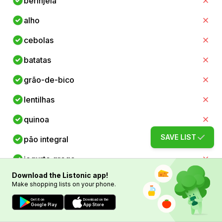
berinjela
alho
cebolas
batatas
grão-de-bico
lentilhas
quinoa
SAVE LIST
pão integral
iogurte grego
Download the Listonic app!
queijo feta
Make shopping lists on your phone.
hummus
Get it on
Download on the
Google Play
App Store
ovos