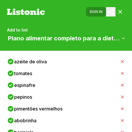
SIGN IN
Add to list
Plano alimentar completo para a dieta med
azeite de oliva
tomates
espinafre
pepinos
pimentões vermelhos
abobrinha