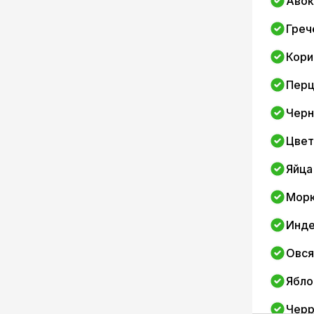
Авок
Греч
Кори
Пер
Черн
Цвет
Яйца
Мор
Инде
Овся
Ябло
Черр