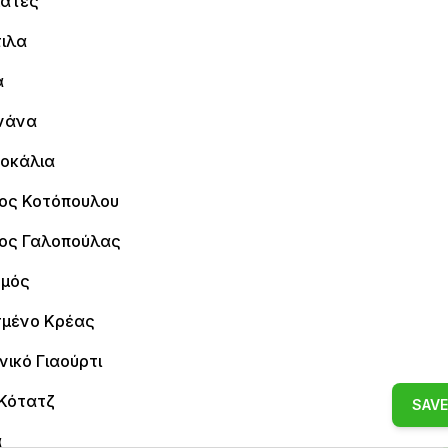
άτες
ιλα
α
νάνα
οκάλια
ος Κοτόπουλου
ος Γαλοπούλας
μός
μένο Κρέας
νικό Γιαούρτι
 Κότατζ
SAVE
ά