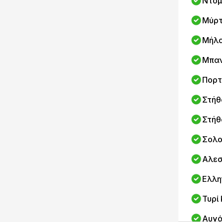
Ντομ
Μύρτ
Μήλ
Μπα
Πορτ
Στήθ
Στήθ
Σολο
Αλεσ
Ελλη
Τυρί
Αυγ