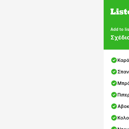
Add to lis
Σχέδι
Καρ
Σπαν
Μπρ
Πιπε
Αβο
Κολο