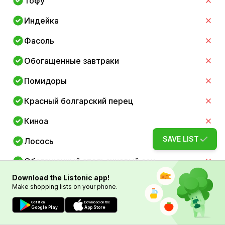
Тофу
Индейка
Фасоль
Обогащенные завтраки
Помидоры
Красный болгарский перец
Киноа
SAVE LIST
Лосось
Обогащенный апельсиновый сок
Download the Listonic app!
Обогащенное миндальное молоко
Make shopping lists on your phone.
Семена подсолнечника
Get it on
Download on the
Google Play
App Store
Куриная грудка