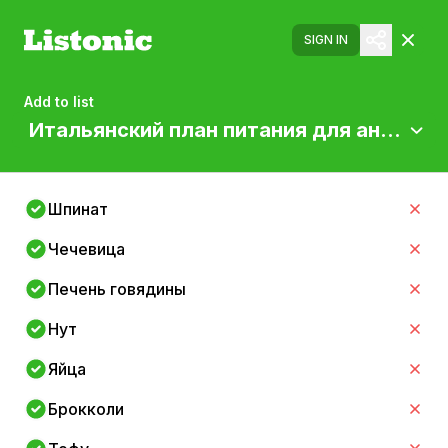
SIGN IN
Add to list
Итальянский план питания для анемии
Шпинат
Чечевица
Печень говядины
Нут
Яйца
Брокколи