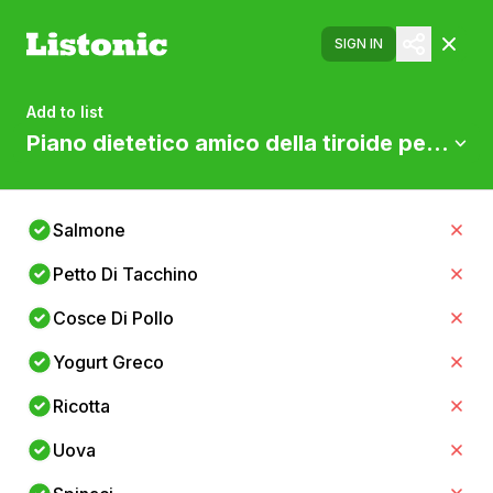
SIGN IN
Add to list
Piano dietetico amico della tiroide per add
Salmone
Petto Di Tacchino
Cosce Di Pollo
Yogurt Greco
Ricotta
Uova