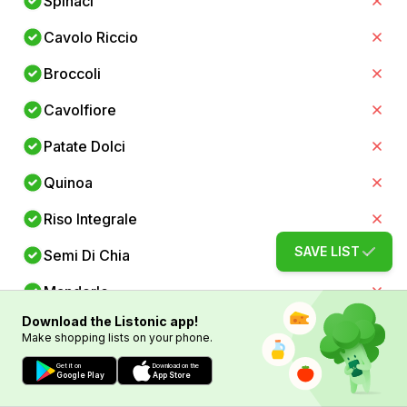
Spinaci
Cavolo Riccio
Broccoli
Cavolfiore
Patate Dolci
Quinoa
Riso Integrale
SAVE LIST
Semi Di Chia
Mandorle
Download the Listonic app!
Noci
Make shopping lists on your phone.
Mirtilli
Get it on
Download on the
Google Play
App Store
Fragole