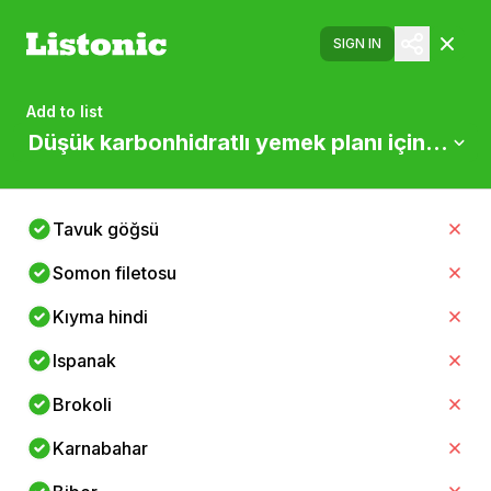
SIGN IN
Add to list
Düşük karbonhidratlı yemek planı için polis
Tavuk göğsü
Somon filetosu
Kıyma hindi
Ispanak
Brokoli
Karnabahar