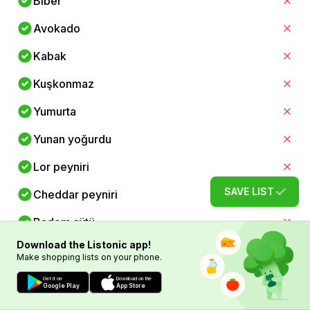
Biber
Avokado
Kabak
Kuşkonmaz
Yumurta
Yunan yoğurdu
Lor peyniri
SAVE LIST
Cheddar peyniri
Badem sütü
Download the Listonic app!
Zeytinyağı
Make shopping lists on your phone.
Tereyağı
Get it on
Download on the
Google Play
App Store
Badem