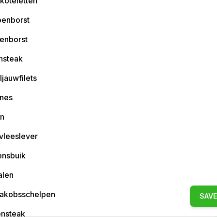
koteletten
oenborst
enborst
nsteak
jauwfilets
ines
en
vleeslever
ensbuik
alen
-jakobsschelpen
SAVE
ensteak