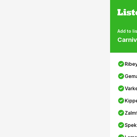
Add to lis
Carni
Ribe
Gema
Vark
Kipp
Zalmf
Spek