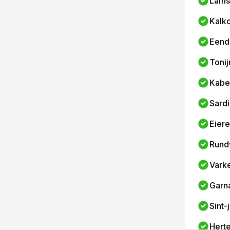
Lams
Kalk
Eend
Tonij
Kabel
Sard
Eier
Rund
Vark
Garn
Sint
Hert