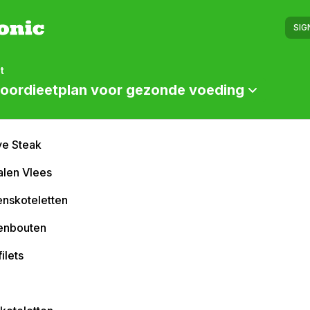
SIG
t
voordieetplan voor gezonde voeding
ye Steak
len Vlees
enskoteletten
enbouten
ilets