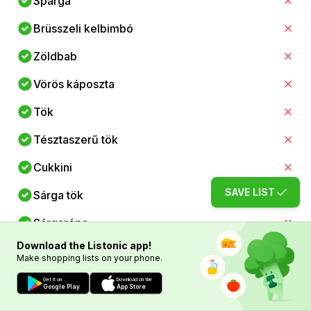
Spárga
Brüsszeli kelbimbó
Zöldbab
Vörös káposzta
Tök
Tésztaszerű tök
Cukkini
SAVE LIST
Sárga tök
Sárgarépa
Download the Listonic app!
Édesburgonya
Make shopping lists on your phone.
Russet burgonya
Get it on
Download on the
Google Play
App Store
Vöröshagyma