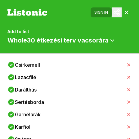
SIGN IN
Add to list
Whole30 étkezési terv vacsorára
Csirkemell
Lazacfilé
Darálthús
Sertésborda
Garnélarák
Karfiol