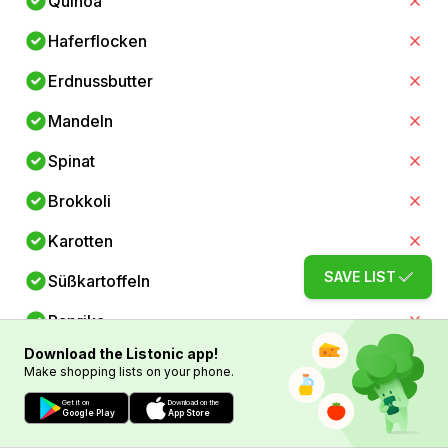
Quinoa
Haferflocken
Erdnussbutter
Mandeln
Spinat
Brokkoli
Karotten
SAVE LIST
Süßkartoffeln
Paprika
Download the Listonic app!
Zwiebeln
Make shopping lists on your phone.
Knoblauch
Get it on
Download on the
Google Play
App Store
Tomaten