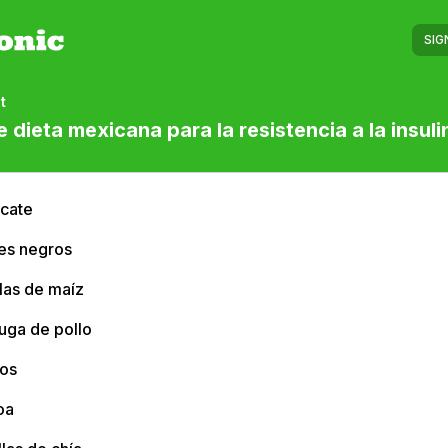
SIG
t
e dieta mexicana para la resistencia a la insuli
cate
les negros
llas de maíz
uga de pollo
os
oa