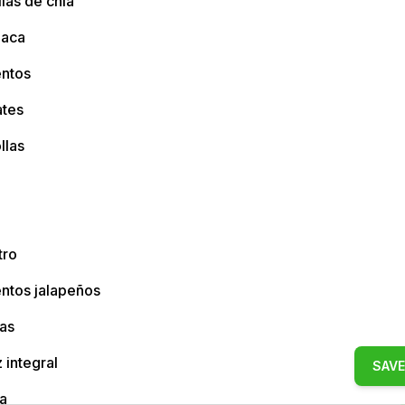
las de chía
naca
entos
tes
llas
tro
ntos jalapeños
as
 integral
SAVE
a