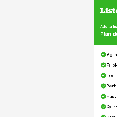
Add to lis
Plan d
Agua
Frijo
Torti
Pech
Huev
Quin