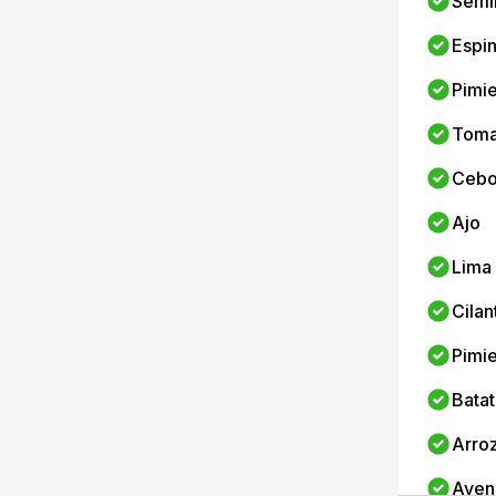
Semil
Espi
Pimi
Toma
Cebo
Ajo
Lima
Cilan
Pimie
Batat
Arroz
Aven