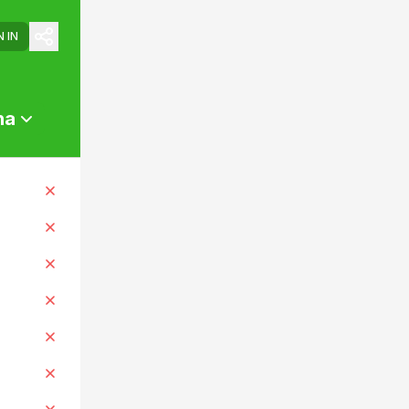
N IN
na