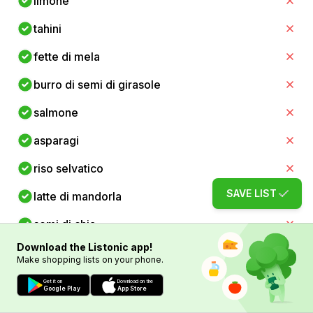
limone
tahini
fette di mela
burro di semi di girasole
salmone
asparagi
riso selvatico
SAVE LIST
latte di mandorla
semi di chia
Download the Listonic app!
frutti di bosco misti
Make shopping lists on your phone.
ceci
Get it on
Download on the
Google Play
App Store
zenzero