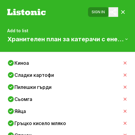
SIGN IN
Add to list
Хранителен план за катерачи с енергий
Киноа
Сладки картофи
Пилешки гърди
Сьомга
Яйца
Гръцко кисело мляко