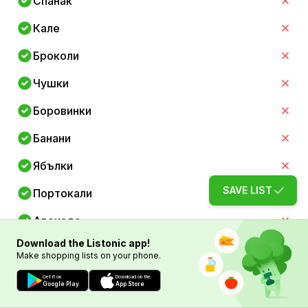
Спанак
Кале
Броколи
Чушки
Боровинки
Банани
Ябълки
SAVE LIST
Портокали
Авокадо
Download the Listonic app!
Бадеми
Make shopping lists on your phone.
Орехи
Get it on
Download on the
Google Play
App Store
Чиа семена