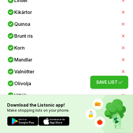
Linser
Kikärtor
Quinoa
Brunt ris
Korn
Mandlar
Valnötter
SAVE LIST
Olivolja
Vitlök
Download the Listonic app!
Lök
Make shopping lists on your phone.
Citroner
Get it on
Download on the
Google Play
App Store
Äpplen