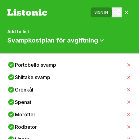
SIGN IN
Add to list
Svampkostplan för avgiftning
Portobello svamp
Shiitake svamp
Grönkål
Spenat
Morötter
Rödbetor