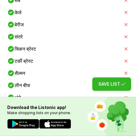
सेब
केले
बेरीज
संतरे
चिकन ब्रेस्ट
टर्की ब्रेस्ट
सैल्मन
SAVE LIST
लीन बीफ
अंडे
Download the Listonic app!
ग्रीक योगर्ट
Make shopping lists on your phone.
दूध
Get it on
Download on the
Google Play
App Store
चेडर चीज़