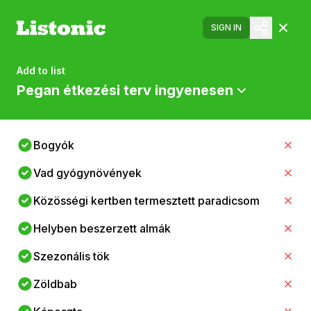
SIGN IN
Add to list
Pegan étkezési terv ingyenesen
Bogyók
Vad gyógynövények
Közösségi kertben termesztett paradicsom
Helyben beszerzett almák
Szezonális tök
Zöldbab