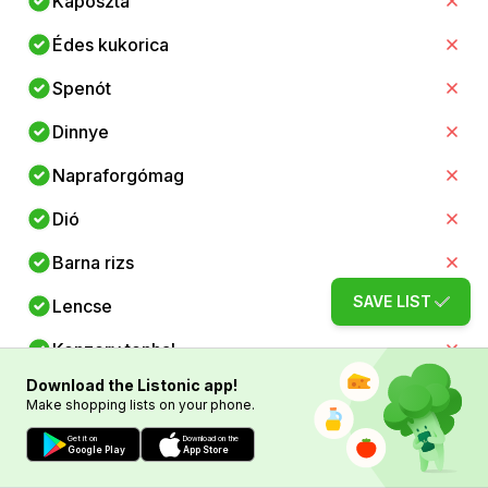
Káposzta
Édes kukorica
Spenót
Dinnye
Napraforgómag
Dió
Barna rizs
SAVE LIST
Lencse
Konzerv tonhal
Download the Listonic app!
Tojás
Make shopping lists on your phone.
Csirkecomb
Get it on
Download on the
Google Play
App Store
Darálthús