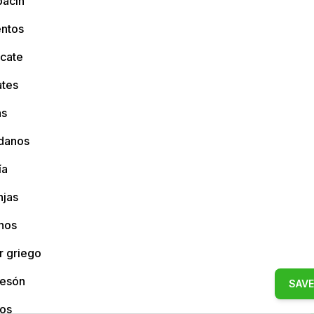
bacín
entos
cate
tes
as
danos
ía
njas
nos
r griego
esón
SAVE
os