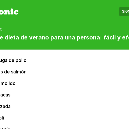
SIG
t
e dieta de verano para una persona: fácil y ef
uga de pollo
es de salmón
 molido
nacas
izada
li