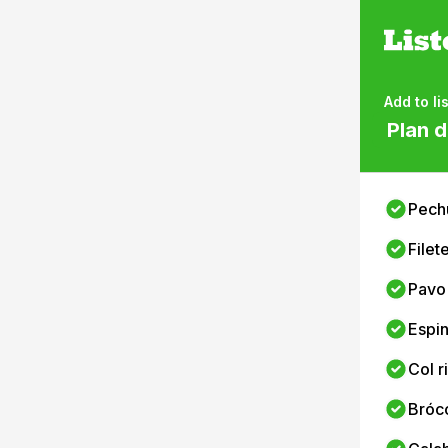
Add to lis
Plan d
Pech
Filet
Pavo
Espi
Col r
Bróco