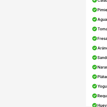
Cala
Pimi
Agua
Toma
Fres
Arán
Sand
Nara
Pláta
Yogu
Requ
Huev