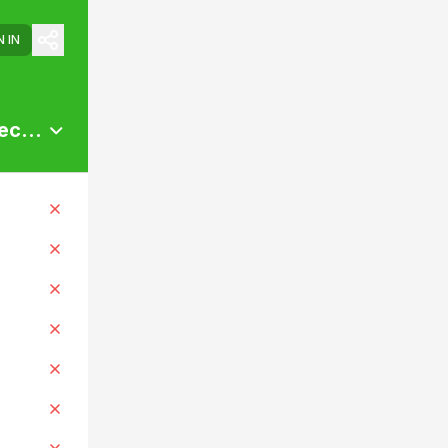
N IN
ectivo