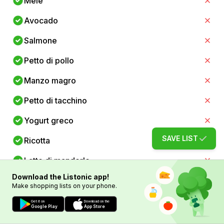
Mele
Avocado
Salmone
Petto di pollo
Manzo magro
Petto di tacchino
Yogurt greco
SAVE LIST
Ricotta
Latte di mandorle
Download the Listonic app!
Uova
Make shopping lists on your phone.
Quinoa
Get it on
Download on the
Google Play
App Store
Avena