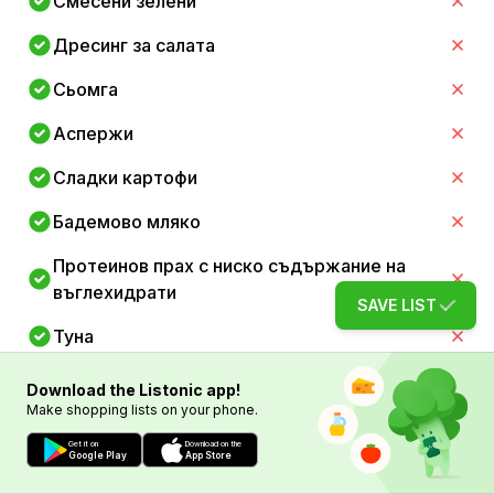
Смесени зелени
Дресинг за салата
Сьомга
Аспержи
Сладки картофи
Бадемово мляко
Протеинов прах с ниско съдържание на
въглехидрати
SAVE LIST
Туна
Броколи
Download the Listonic app!
Make shopping lists on your phone.
Чушки
Get it on
Download on the
Google Play
App Store
Кокосово масло