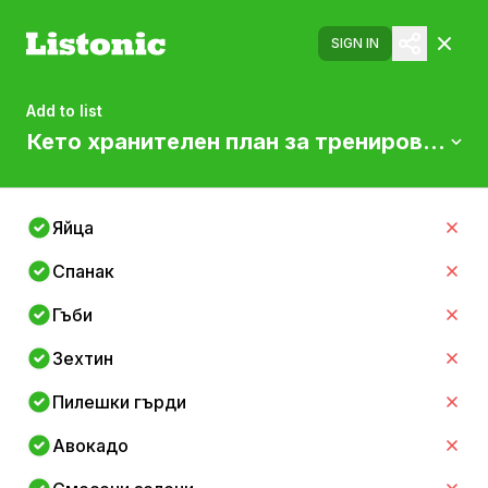
SIGN IN
Add to list
Кето хранителен план за тренировка за
Яйца
Спанак
Гъби
Зехтин
Пилешки гърди
Авокадо