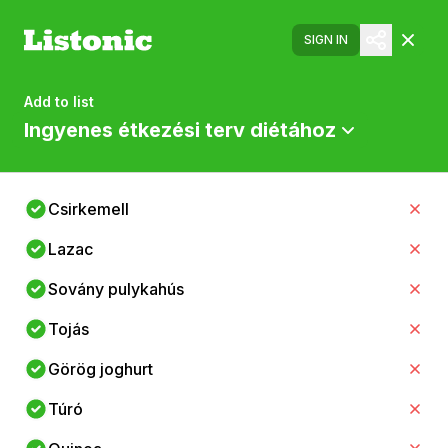
SIGN IN
Add to list
Ingyenes étkezési terv diétához
Csirkemell
Lazac
Sovány pulykahús
Tojás
Görög joghurt
Túró