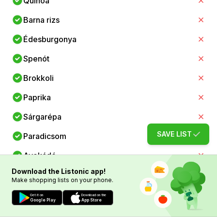
Quinoa
Barna rizs
Édesburgonya
Spenót
Brokkoli
Paprika
Sárgarépa
SAVE LIST
Paradicsom
Avokádó
Download the Listonic app!
Eper
Make shopping lists on your phone.
Áfonya
Get it on
Download on the
Google Play
App Store
Málna