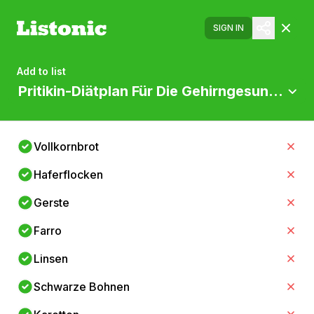
SIGN IN
Add to list
Pritikin-Diätplan Für Die Gehirngesundheit
Vollkornbrot
Haferflocken
Gerste
Farro
Linsen
Schwarze Bohnen