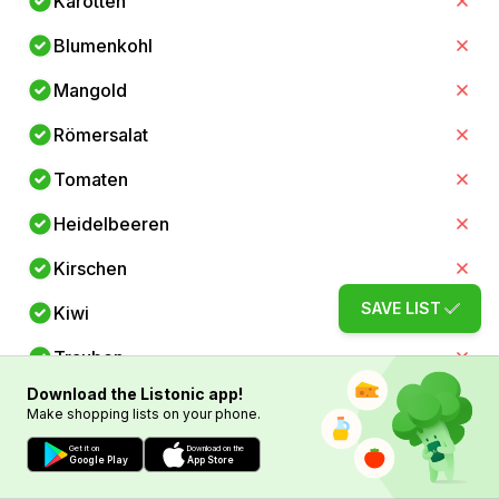
Karotten
Blumenkohl
Mangold
Römersalat
Tomaten
Heidelbeeren
Kirschen
SAVE LIST
Kiwi
Trauben
Download the Listonic app!
Hähnchenbrust
Make shopping lists on your phone.
Makrele
Get it on
Download on the
Google Play
App Store
Hering