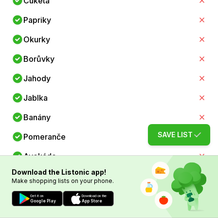
Cuketa
Papriky
Okurky
Borůvky
Jahody
Jablka
Banány
SAVE LIST
Pomeranče
Avokádo
Download the Listonic app!
Kuřecí prsa
Make shopping lists on your phone.
Losos
Get it on
Download on the
Google Play
App Store
Libové hovězí