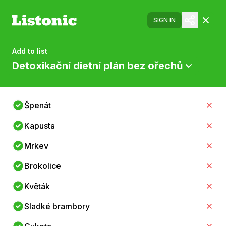
SIGN IN
Add to list
Detoxikační dietní plán bez ořechů
Špenát
Kapusta
Mrkev
Brokolice
Květák
Sladké brambory