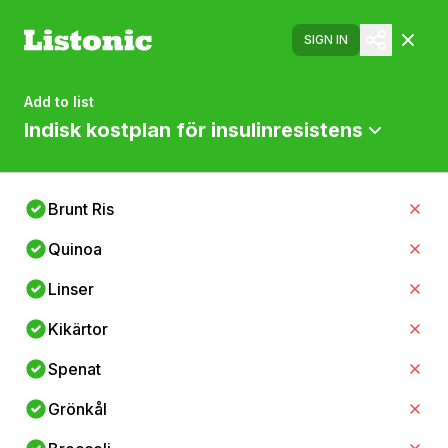
SIGN IN
Add to list
Indisk kostplan för insulinresistens
Brunt Ris
Quinoa
Linser
Kikärtor
Spenat
Grönkål