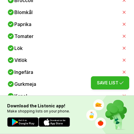
Broccoli
Blomkål
Paprika
Tomater
Lök
Vitlök
Ingefära
SAVE LIST
Gurkmeja
Kanel
Download the Listonic app!
Blåbär
Make shopping lists on your phone.
Äpplen
Get it on
Download on the
Google Play
App Store
Apelsiner