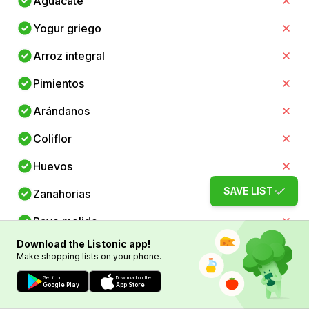
Aguacate
Yogur griego
Arroz integral
Pimientos
Arándanos
Coliflor
Huevos
SAVE LIST
Zanahorias
Pavo molido
Download the Listonic app!
Avena
Make shopping lists on your phone.
Manzanas
Get it on
Download on the
Google Play
App Store
Tomates cherry