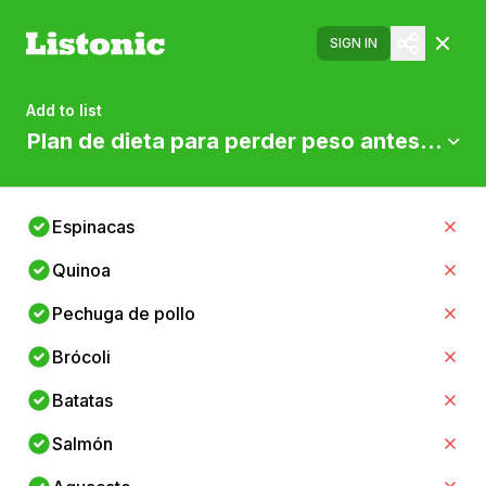
SIGN IN
Add to list
Plan de dieta para perder peso antes de la
Espinacas
Quinoa
Pechuga de pollo
Brócoli
Batatas
Salmón